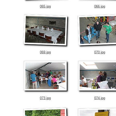
065.jpg
066.jpg
069.jpg
070.jpg
073.jpg
074.jpg