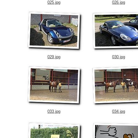
025.jpg
026.jpg
029.jpg
030.jpg
033.jpg
034.jpg