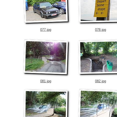
077.jpg
078.jpg
081.jpg
082.jpg