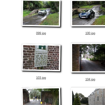
099.jpg
100.jpg
103.jpg
104.jpg