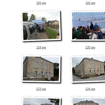
115.jpg
116.jpg
119.jpg
120.jpg
123.jpg
124.jpg