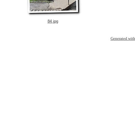
84.jpg
Generated with