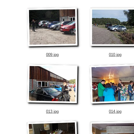
009.jpg
010.jpg
013.jpg
014.jpg